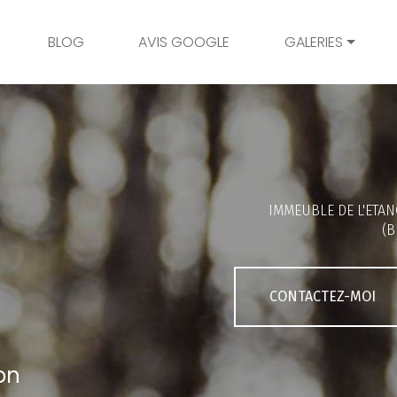
BLOG
AVIS GOOGLE
GALERIES
Mariage
Grossesse
Naissance
Bambins
IMMEUBLE DE L'ETAN
Famille
(B
Couple
Portrait
CONTACTEZ-MOI
Galerie client
on