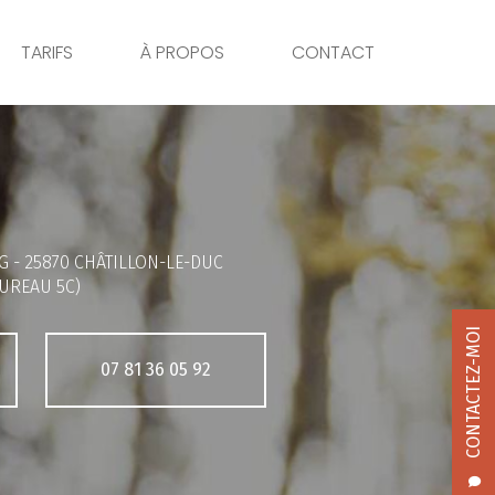
TARIFS
À PROPOS
CONTACT
G -
25870 CHÂTILLON-LE-DUC
UREAU 5C)
CONTACTEZ-MOI
07 81 36 05 92