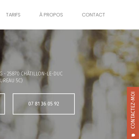
TARIFS
À PROPOS
CONTACT
G -
25870 CHÂTILLON-LE-DUC
UREAU 5C)
CONTACTEZ-MOI
07 81 36 05 92