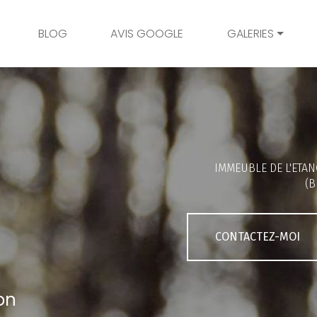
BLOG
AVIS GOOGLE
GALERIES
Mariage
Grossesse
Naissance
Bambins
IMMEUBLE DE L'ETAN
Famille
(B
Couple
Portrait
CONTACTEZ-MOI
Galerie client
on