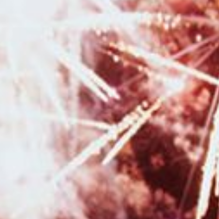
professionnel à Besançon et sa région
|
Séance photo grossesse et
naissance bohème en studio à Besançon
|
Tarifs et informations pour
photographe de mariage en Franche-Comté
|
Photographe pour shooting
photo grossesse en studio avec robes de créateurs à Besançon
|
Photographe pour séance photo naissance avec prêt d'accessoires et
séance photo de grossesse avec prêt de robes à Pontarlier
|
Photographe pour shooting grossesse avec mise en beauté maquillage et
coiffure en studio à Besançon
|
Photographe professionnelle pour
shooting photo grossesse et naissance avec prêt de tenues et accessoires
en studio à Besançon
|
Photographe pour séance photo anniversaire
enfant en studio à Besançon
|
Photographe professionnelle pour séance
photo bohème en studio à Bessançon
|
Faire un shooting photo en
famille avec un photographe professionnel à Besançon
|
Faire une
séance photo avec une photographe pour un shooting grossesse et
naissance à Besançon
|
Photographe professionnelle pour reportage
photo de mariage romantique en Bourgogne Franche-Comté
|
Photographe professionnel de mariage à Besançon et sa région
|
Photographe professionnel de mariage pour reportage photo de mariage à
Pontarlier et en Franche-Comté
|
Photographe pour séance photo en
famille à Besançon
|
Photographe pour shooting photo grossesse avec
robe de shooting spéciales maternité en studio à Besançon
|
Séance
photo de grossesse avec voilages en studio à Besançon
|
Acheter un bon
cadeau pour Noël pour offrir une séance photo en studio à Besançon
|
Photographe pour shooting photo Noël avec décors en studio pour
enfants et familles à Besançon
|
Photographe professionnelle de
mariage avec galerie en ligne pour les invités en Franche-Comté