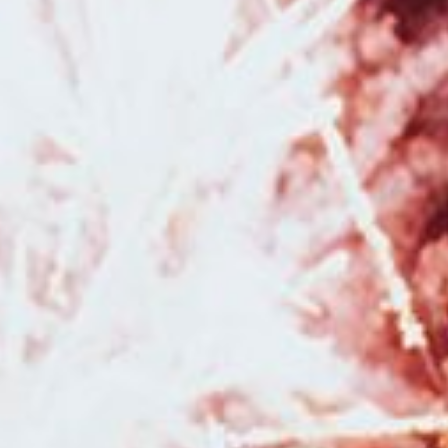
Besançon et sa région
|
Tarifs.et prestations pour photographe de
grossesse et de naissance à Besançon et en Franche Comté
|
Faire un
shooting photo en famille avec un photographe à Besançon
|
Photographe de mariage pour reportage photo de mariage à Besançon et
en Franche-Comté
|
Photographe de mariage au Moulin de la Mangue en
Haute-Saône
|
Offrir un bon cadeau pour une séance photo avec un
photographe à Besançon et sa région
|
Photographe de mariage
professionnelle à Besançon photos prises sur le vif et authentiques
|
Faire un shooting photo bébé avec une photographe professionnelle en
studio à Besançon
|
Tarifs et prestations pour photographe de grossesse
et de naissance à Besançon et en Franche Comté
|
Photographe de
mariage pour reportage photo de mariage avec galerie en ligne à
Besançon
|
Faire une séance photo avec une photographe
professionnelle pour faire un book de photographie en portrait à
Besançon
|
Photographe pour séance photo nouveau né avec photos
avec les parents et la fratrie en studio à Besançon
|
Faire une séance
grossesse avec une photographe avec prêt de robes de grossesses à
Besançon
|
Bon cadeau pour Noël pour séance photo avec photographe
professionnelle à Besançon
|
Photographe de mariage avec séance
d'engagement à Besançon et en Franche-Comté
|
Photographe pour
séance photo nouveau né avec emmaillotement et décors en studio à
Besançon
|
Photographe professionnel pour séance photo naissance
avec prêt d'accessoires et séance photo de grossesse avec prêt de robes
à Pontarlier
|
Faire une séance photo avec une photographe
professionnelle pour un shooting grossesse et naissance à Besançon
|
Bons cadeaux à commander en ligne pour une séance photo avec un
photographe à Besançon et sa région
|
Photographe de mariage dans la
région Bourgogne Franche-Comté
|
Photographe professionnelle de
mariage au Moulin de la Mangue en Haute-Saône
|
Photographe de
mariage avec galerie en ligne pour les invités en Franche-Comté
|
Photographe pour séance photo bohème en studio à Besançon
|
Offrir
un bon cadeau pour une séance photo avec un photographe