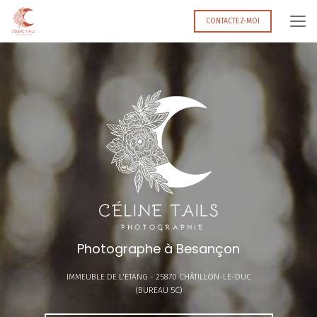
Aller
au
CONTACTEZ-MOI
contenu
principal
Photographe à Besançon
IMMEUBLE DE L'ETANG -
25870 CHÂTILLON-LE-DUC
(BUREAU 5C)