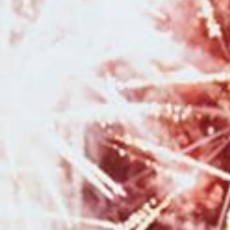
accessoires en studio à Besançon
|
Photographe de mariage pour
reportage photo de mariage avec galerie en ligne à Besançon
|
Photographe professionnelle pour séance photo en famille à Bessançon
|
Faire une séance photo avec une photographe pour faire un book de
photographie en portrait à Besançon
|
Photographe pour shooting photo
grossesse avec robe de shooting spéciales maternité en studio à
Besançon
|
Offrir un bon cadeau pour une séance photo avec un
photographe à Besançon et sa région
|
Photographe pour shooting
grossesse avec mise en beauté maquillage et coiffure en studio à
Besançon
|
Photographe pour séance photo bohème en studio à
Besançon
|
Photographe pour shooting grossesse avec prêt de tenues
robes et voilages en studio à Besançon
|
Photographe professionnelle
de mariage au Moulin de la Mangue en Haute-Saône
|
Faire un shooting
photo anniversaire en studio pour enfants un an deux ans et plus à
Besançon
|
Photographe professionnelle pour reportage photo de
mariage romantique en Bourgogne Franche-Comté
|
Photographe pour
séance photo en pleine nature à Besançon et sa région
|
Faire une
séance photo avec une photographe professionnelle en pleine nature
dans la région Bourgogne Franche-Comté
|
Photographe pour shooting
photo Noël avec décors en studio pour enfants et familles à Besançon
|
Photographe pour reportage photo de mariage romantique en Bourgogne
Franche-Comté
|
Faire un shooting photo en famille avec un
photographe professionnel à Besançon
|
Duo photographe et vidéaste
de mariage à Besançon et sa région
|
Photographe professionnel de
mariage pour reportage photo de mariage à Pontarlier et en Franche-
Comté
|
Photographe professionnel de mariage à Besançon et en
Franche-Comté
|
Photographe de mariage professionnelle à Besançon
photos prises sur le vif et authentiques
|
Faire un shooting photo bébé
avec une photographe professionnelle en studio à Besançon
|
Faire un
shooting photo bébé avec une photographe en studio à Besançon
|
Photographe de mariage à Besançon et en région Bourgogne Franche-
Comté
|
Photographe professionnel de mariage à Besançon et sa région