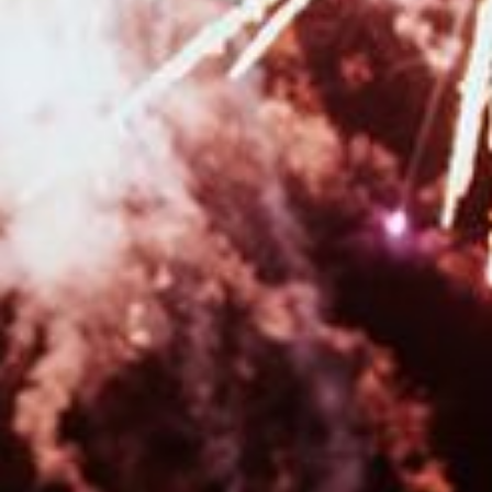
|
Photographe de mariage au Moulin de la Mangue en Haute-Saône
|
Photographe pour shooting photo grossesse en studio avec prêt de robes
de créateurs à Besançon
|
Photographe de mariage à Besançon et en
Franche-Comté
|
Offrir un bon cadeau pour faire une séance photo avec
un photographe à Besançon