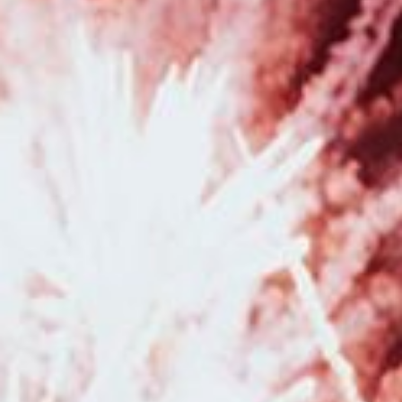
Photographe pour séance photo en famille à Besançon
|
Photographe
pour reportage photo de mariage bohème en Franche-Comté
|
Tarifs et
prestations pour photographe de grossesse et de naissance à Besançon
et en Franche Comté
|
Photographe professionnel de mariage pour
reportage photo de mariage avec galerie en ligne à Besançon
|
Photographe pour shooting photo grossesse en studio avec robes de
créateurs à Besançon
|
Photographe pour séance photo nouveau né
avec emmaillotement et décors en studio à Besançon
|
Photographe
professionnelle de mariage avec galerie en ligne pour les invités en
Franche-Comté
|
Séance photo de grossesse avec voilages en studio à
Besançon
|
Photographe pour shooting photo maman et bébé en studio
à Besançon
|
Bon cadeau pour Noël pour séance photo avec
photographe professionnelle à Besançon
|
Photographe pour séance
photo anniversaire enfant en studio à Besançon
|
Faire une séance
photo avec un photographe pour une séance photo naissance avec prêt
d'accessoires à Pontarlier
|
Tarifs.et prestations pour photographe de
grossesse et de naissance à Besançon et en Franche Comté
|
Tarifs et
prestations pour photographe de mariage à Besançon et en Franche
Comté
|
Photographe pour séance photo grossesse et séance photo
naissance en studio à Besançon
|
Séance photo naissance en famille en
studio à Besançon
|
Séance photo grossesse et naissance bohème en
studio à Besançon
|
Photographe de mariage pour reportage photo de
mariage à Pontarlier et en Franche-Comté
|
Faire une séance photo avec
une photographe professionnelle pour un shooting grossesse et
naissance à Besançon
|
Photographe professionnelle pour séance photo
en pleine nature à Besançon et sa région
|
Photographe pour shooting
photo corporate portrait professionnel pour réseaux sociaux et LinkedIn à
Besançon
|
Photographe de mariage dans la région Bourgogne Franche-
Comté
|
Photographe professionnel de mariage pour reportage photo de
mariage à Besançon et en Franche-Comté
|
Photographe de mariage avec
séance d'engagement à Besançon et en Franche-Comté
|
Photographe
pour shooting photo grossesse et naissance avec prêt de tenues et