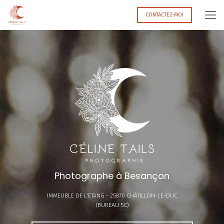
Aller
au
CONTACTEZ-MOI
contenu
principal
Photographe à Besançon
IMMEUBLE DE L'ETANG -
25870 CHÂTILLON-LE-DUC
(BUREAU 5C)