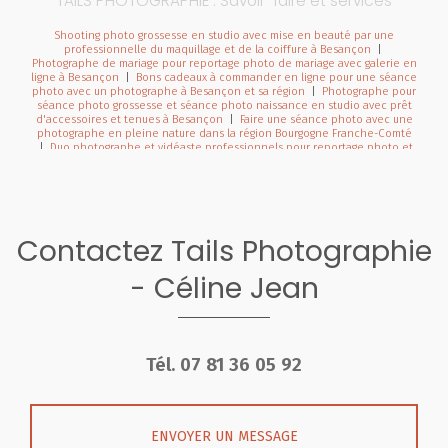
TAILS PHOTOGRAPHIE : Savoir-faire et services
Shooting photo grossesse en studio avec mise en beauté par une
professionnelle du maquillage et de la coiffure à Besançon
|
Photographe de mariage pour reportage photo de mariage avec galerie en
ligne à Besançon
|
Bons cadeaux à commander en ligne pour une séance
photo avec un photographe à Besançon et sa région
|
Photographe pour
séance photo grossesse et séance photo naissance en studio avec prêt
d'accessoires et tenues à Besançon
|
Faire une séance photo avec une
photographe en pleine nature dans la région Bourgogne Franche-Comté
|
Duo photographe et vidéaste professionnels pour reportage photo et
vidéo de mariage en Bourgogne Franche-Comté
|
Acheter un bon cadeau
pour Noël pour offrir une séance photo en studio à Besançon
|
Mini
séances photo noël en studio pour enfant et famille en studio à
Besançon
|
Photographe pour shooting photo naissance avec
emmaillotage et décors en studio à Besançon
|
Photographe
professionnel de mariage dans la région Bourgogne Franche-Comté
|
Contactez Tails Photographie
Faire une séance photo avec une photographe professionnelle pour faire
un book de photographie en portrait à Besançon
|
Duo photographe et
vidéaste pour reportage photo et vidéo de mariage en Franche-Comté
|
- Céline Jean
Tarifs et prestations pour photographe de mariage à Besançon et en
Franche-Comté
|
Photographe de mariage avec galerie en ligne pour les
invités en Franche-Comté
|
Photographe professionnel de mariage avec
séance d'engagement à Besançon et en Franche-Comté
|
Faire une
séance photo avec une photographe en studio à Besançon
|
Photographe professionnel pour séance photo naissance avec prêt
Tél.
07 81 36 05 92
d'accessoires et séance photo de grossesse avec prêt de robes à
Pontarlier
|
Photographe pour séance photo naissance avec prêt
d'accessoires et séance photo de grossesse avec prêt de robes à
Pontarlier
|
Faire un shooting photo en famille avec un photographe à
Besançon
|
Faire une séance grossesse avec une photographe avec prêt
ENVOYER UN MESSAGE
de robes de grossesses à Besançon
|
Photographe pour séance photo