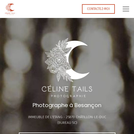
Aller
au
CONTACTEZ-MOI
contenu
principal
Photographe à Besançon
IMMEUBLE DE L'ETANG -
25870 CHÂTILLON-LE-DUC
(BUREAU 5C)