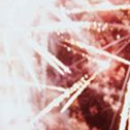
Besançon
|
Photographe pour shooting photo grossesse avec robe de
shooting spéciales maternité en studio à Besançon
|
Faire une séance
photo avec une photographe professionnelle en studio à Besançon
|
Tarifs et prestations pour séance photo nouveau né en studio à Besançon
|
Photographe professionnel de mariage pour reportage photo de
mariage à Pontarlier et en Franche-Comté
|
Séance photo de grossesse
avec voilages en studio à Besançon
|
Faire une séance photo avec une
photographe en studio ou en pleine nature à Besançon
|
Mini séances
photo noël en studio pour enfant et famille en studio à Besançon
|
Photographe pour shooting photo grossesse en studio avec prêt de robes
de créateurs à Besançon
|
Photographe pour séance photo nouveau né
avec photos avec les parents et la fratrie en studio à Besançon
|
Tarifs.et
prestations pour photographe de grossesse et de naissance à Besançon
et en Franche Comté
|
Photographe pour reportage photo de mariage
romantique en Bourgogne Franche-Comté
|
Photographe professionnel
pour séance photo naissance avec prêt d'accessoires et séance photo de
grossesse avec prêt de robes à Pontarlier
|
Photographe pour shooting
grossesse avec mise en beauté maquillage et coiffure en studio à
Besançon
|
Photographe professionnel de mariage pour reportage photo
de mariage avec galerie en ligne à Besançon
|
Photographe
professionnel de mariage à Besançon et en Franche-Comté
|
Faire un
shooting photo en famille avec un photographe professionnel à Besançon
|
Tarifs et prestations pour photographe de mariage à Besançon et en
Franche Comté
|
Acheter un bon cadeau pour Noël pour offrir une
séance photo en studio à Besançon
|
Offrir un bon cadeau pour faire
une séance photo avec un photographe à Besançon
|
Faire un shooting
photo anniversaire en studio pour enfants un an deux ans et plus à
Besançon