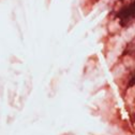
cadeau pour Noël pour séance photo avec photographe professionnelle à
Besançon
|
Photographe pour séance photo nouveau né avec
emmaillotement et décors en studio à Besançon
|
Photographe
professionnel de mariage pour reportage photo de mariage à Besançon et
en Franche-Comté
|
Tarifs et prestations pour photographe de grossesse
et de naissance à Besançon et en Franche Comté
|
Duo photographe et
vidéaste de mariage à Besançon et sa région
|
Photographe pour
shooting photo Noël avec décors en studio pour enfants et familles à
Besançon
|
Photographe professionnelle pour séance photo en pleine
nature à Besançon et sa région
|
Offrir un bon cadeau pour une séance
photo avec un photographe professionnel à Besançon et sa région
|
Faire une séance photo avec une photographe professionnelle en pleine
nature dans la région Bourgogne Franche-Comté
|
Faire une séance
photo avec une photographe professionnelle pour faire un book de
photographie en portrait à Besançon
|
Photographe pour séance photo
anniversaire enfant en studio à Besançon
|
Séance photo de Noël en
famille en studio à Besançon
|
Photographe de mariage avec galerie en
ligne pour les invités en Franche-Comté
|
Faire une séance photo avec
un photographe professionnelle pour une séance photo naissance avec
prêt d'accessoires à Pontarlier
|
Faire une séance grossesse avec une
photographe avec prêt de robes de grossesses à Besançon
|
Offrir un
bon cadeau pour faire une séance photo avec un photographe
professionnel à Besançon
|
Mini séances photo automnales en studio
avec décor pour enfants à Besançon
|
Photographe de mariage pour
reportage photo de mariage à Besançon et en Franche-Comté
|
Faire une
séance photo avec une photographe pour faire un book de photographie
en portrait à Besançon
|
Faire une séance photo avec une photographe
en pleine nature dans la région Bourgogne Franche-Comté
|
Photographe
professionnel de mariage dans la région Bourgogne Franche-Comté
|
Photographe de mariage à Besançon et sa région
|
Photographe
spécialisée en photos de mariage romantique à Besançon
|
Photographe
pour shooting photo grossesse en studio avec robes de créateurs à