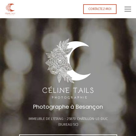
Aller
au
CONTACTEZ-MOI
contenu
principal
Photographe à Besançon
IMMEUBLE DE L'ETANG -
25870 CHÂTILLON-LE-DUC
(BUREAU 5C)