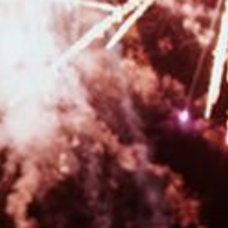
photo en pleine nature à Besançon et sa région
|
Photographe de
mariage pour reportage photo de mariage avec galerie en ligne à
Besançon
|
Faire un shooting photo bébé avec une photographe en
studio à Besançon
|
Photographe mariage pour reportage photo mariage
avec galerie en ligne pour les invités à Besançon
|
Offrir un bon cadeau
pour faire une séance photo avec un photographe à Besançon