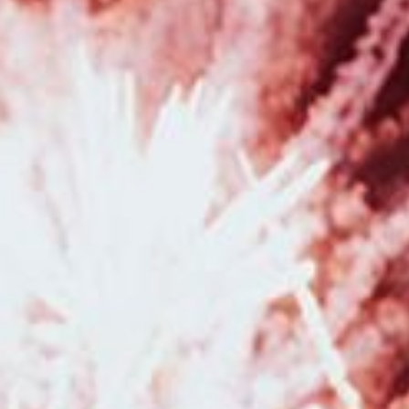
avec prêt de tenues et accessoires en studio à Besançon
|
Photographe
pour shooting grossesse avec mise en beauté maquillage et coiffure en
studio à Besançon
|
Photographe professionnelle de mariage avec
galerie en ligne pour les invités en Franche-Comté
|
Tarifs et prestations
pour photographe de mariage à Besançon et en Franche-Comté
|
Tarifs
et prestations pour photographe de mariage à Besançon et en Franche
Comté
|
Photographe de mariage pour reportage photo de mariage à
Pontarlier et en Franche-Comté
|
Tarifs.et prestations pour photographe
de grossesse et de naissance à Besançon et en Franche Comté
|
Faire
une séance photo avec une photographe en pleine nature dans la région
Bourgogne Franche-Comté
|
Photographe de mariage pour reportage
photo de mariage à Besançon et en Franche-Comté
|
Acheter un bon
cadeau pour Noël pour offrir une séance photo en studio à Besançon
|
Séance photo grossesse et naissance bohème en studio à Besançon
|
Photographe de mariage professionnelle à Besançon photos prises sur le
vif et authentiques
|
Photographe professionnelle pour séance photo
bohème en studio à Bessançon
|
Photographe pour séance photo
grossesse et naissance en studio à Besançon
|
Photographe de mariage
avec séance d'engagement à Besançon et en Franche-Comté
|
Faire une
séance grossesse avec une photographe professionnelle avec prêt de
robes de grossesses à Besançon
|
Tarifs et prestations pour séance
photo nouveau né en studio à Besançon
|
Photographe de mariage avec
coffret personnalisé et sa clé USB à Besançon et en Franche-Comté
|
Tarifs et prestations pour photographe de grossesse et de naissance à
Besançon et en Franche Comté
|
Offrir un bon cadeau pour faire une
séance photo avec un photographe professionnel à Besançon
|
Photographe pour shooting photo naissance avec emmaillotage et décors
en studio à Besançon
|
Shooting photo grossesse en studio avec mise en
beauté par une professionnelle du maquillage et de la coiffure à
Besançon
|
Photographe pour shooting photo corporate portrait
professionnel pour réseaux sociaux et LinkedIn à Besançon
|
Séance
photo naissance en famille en studio à Besançon
|
Séance photo de