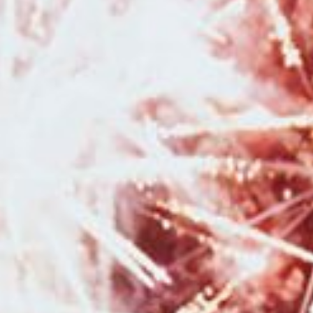
grossesse avec voilages en studio à Besançon
|
Photographe pour séance
photo nouveau né avec photos avec les parents et la fratrie en studio à
Besançon
|
Séance photo de Noël en famille en studio à Besançon
|
Bon cadeau pour Noël pour séance photo avec photographe
professionnelle à Besançon
|
Faire une séance photo avec une
photographe professionnelle en pleine nature dans la région Bourgogne
Franche-Comté
|
Mini séances photo automnales en studio avec décor
pour enfants à Besançon
|
Photographe pour shooting grossesse avec
prêt de tenues robes et voilages en studio à Besançon
|
Photographe
professionnel de mariage pour reportage photo de mariage à Pontarlier et
en Franche-Comté
|
Faire un shooting photo en famille avec un
photographe à Besançon
|
Photographe professionnelle pour séance
photo en famille à Bessançon
|
Photographe pour reportage photo de
mariage romantique en Bourgogne Franche-Comté
|
Faire un shooting
photo en famille avec un photographe professionnel à Besançon
|
Photographe pour shooting photo grossesse en studio avec prêt de robes
de créateurs à Besançon
|
Faire une séance photo avec des animaux de
compagnie et avec un cheval à Besançon
|
Mini séances photo noël en
studio pour enfant et famille en studio à Besançon
|
Photographe de
mariage au Moulin de la Mangue en Haute-Saône
|
Photographe
spécialisée en photos de mariage romantique à Besançon
|
Photographe
professionnel de mariage pour reportage photo de mariage à Besançon et
en Franche-Comté
|
Photographe de mariage à Besançon et en région
Bourgogne Franche-Comté
|
Photographe pour shooting photo grossesse
et naissance avec prêt de tenues et accessoires en studio à Besançon
|
Photographe pour séance photo en famille à Besançon
|
Photographe
pour shooting photo grossesse avec robe de shooting spéciales maternité
en studio à Besançon
|
Photographe pour séance photo en pleine
nature à Besançon et sa région
|
Faire un shooting photo bébé avec une
photographe professionnelle en studio à Besançon
|
Duo photographe
et vidéaste professionnels pour reportage photo et vidéo de mariage en
Bourgogne Franche-Comté
|
Photographe professionnelle pour séance