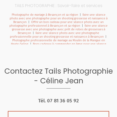
TAILS PHOTOGRAPHIE : Savoir-faire et services
Photographe de mariage à Besançon et sa région
|
Faire une séance
photo avec une photographe pour un shooting grossesse et naissance à
Besançon
|
Offrir un bon cadeau pour une séance photo avec un
photographe professionnel à Besançon et sa région
|
Faire une séance
grossesse avec une photographe avec prêt de robes de grossesses à
Besançon
|
Faire une séance photo avec une photographe
professionnelle pour un shooting grossesse et naissance à Besançon
|
Photographe professionnelle de mariage au Moulin de la Mangue en
Haute-Saône
|
Bons cadeaux à commander en ligne pour une séance
photo avec un photographe à Besançon et sa région
|
Photographe de
mariage dans la région Bourgogne Franche-Comté
|
Faire une séance
photo avec une photographe pour faire un book de photographie en
portrait à Besançon
|
Bons cadeaux pour faire une séance photo avec un
photographe professionnel à Besançon et en Franche-Comté
|
Photographe pour séance photo nouveau né en studio avec prêts
Contactez Tails Photographie
d'accessoires à Besançon
|
Photographe de mariage à Besançon et en
Franche-Comté
|
Photographe professionnel de mariage à Besançon et
en Franche-Comté
|
Faire une séance photo avec une photographe en
- Céline Jean
studio à Besançon
|
Faire une séance photo avec un photographe pour
une séance photo naissance avec prêt d'accessoires à Pontarlier
|
Faire
une séance photo avec un photographe professionnelle pour une séance
photo naissance avec prêt d'accessoires à Pontarlier
|
Bons cadeaux à
commander en ligne pour une séance photo avec un photographe à
Besançon et sa région
|
Photographe pour séance photo nouveau né
Tél.
07 81 36 05 92
avec emmaillotement et décors en studio à Besançon
|
Duo photographe
et vidéaste pour reportage photo et vidéo de mariage en Franche-Comté
|
Photographe professionnel de mariage dans la région Bourgogne
Franche-Comté
|
Photographe professionnel de mariage avec séance