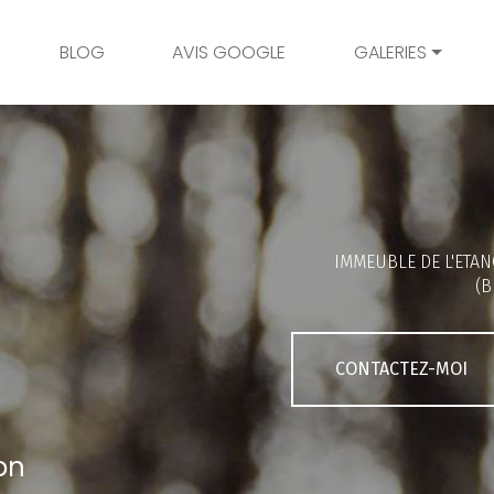
BLOG
AVIS GOOGLE
GALERIES
Mariage
Grossesse
Naissance
Bambins
IMMEUBLE DE L'ETAN
Famille
(B
Couple
Portrait
CONTACTEZ-MOI
Galerie client
on