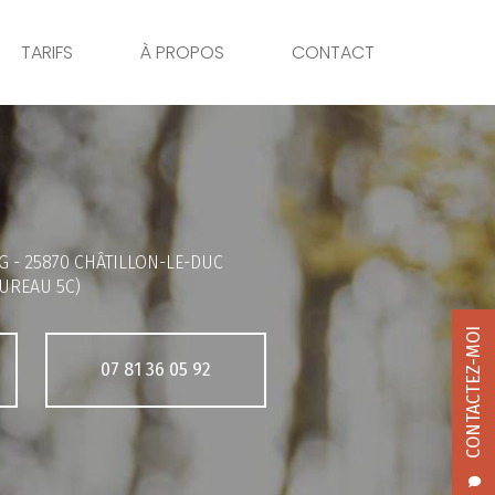
TARIFS
À PROPOS
CONTACT
G -
25870 CHÂTILLON-LE-DUC
UREAU 5C)
CONTACTEZ-MOI
07 81 36 05 92