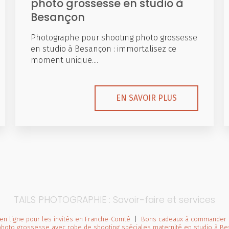
photo grossesse en studio à
Besançon
Photographe pour shooting photo grossesse
en studio à Besançon : immortalisez ce
moment unique....
EN SAVOIR PLUS
TAILS PHOTOGRAPHIE : Savoir-faire et services
en ligne pour les invités en Franche-Comté
|
Bons cadeaux à commander e
photo grossesse avec robe de shooting spéciales maternité en studio à B